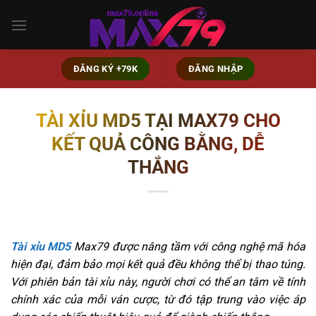
Bỏ
qua
nội
dung
ĐĂNG KÝ +79K
ĐĂNG NHẬP
TÀI XỈU MD5 TẠI MAX79 CHO
KẾT QUẢ CÔNG BẰNG, DỄ
THẮNG
Tài xỉu MD5
Max79 được nâng tầm với công nghệ mã hóa
hiện đại, đảm bảo mọi kết quả đều không thể bị thao túng.
Với phiên bản tài xỉu này, người chơi có thể an tâm về tính
chính xác của mỗi ván cược, từ đó tập trung vào việc áp