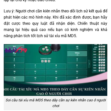
Lưu ý: Người chơi cần kiên nhẫn theo dõi lịch sử kết quả để
phát hiện các mô hình này. Khi đã xác định được, bạn hãy
đặt cược theo quy luật đã nhận diện. Chiến thuật này
mang lại hiệu quả cao nếu bạn có kinh nghiệm và khả
năng phân tích tốt lịch sử tài xỉu mã MD5.
Soi cầu tài xỉu mã MD5 theo dây cần sự kiên nhẫn cao ở người
chơi