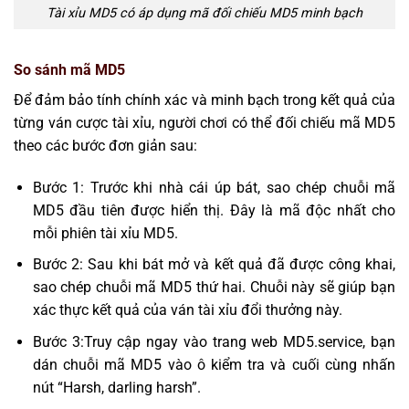
Tài xỉu MD5 có áp dụng mã đối chiếu MD5 minh bạch
So sánh mã MD5
Để đảm bảo tính chính xác và minh bạch trong kết quả của
từng ván cược tài xỉu, người chơi có thể đối chiếu mã MD5
theo các bước đơn giản sau:
Bước 1: Trước khi nhà cái úp bát, sao chép chuỗi mã
MD5 đầu tiên được hiển thị. Đây là mã độc nhất cho
mỗi phiên tài xỉu MD5.
Bước 2: Sau khi bát mở và kết quả đã được công khai,
sao chép chuỗi mã MD5 thứ hai. Chuỗi này sẽ giúp bạn
xác thực kết quả của ván tài xỉu đổi thưởng này.
Bước 3:Truy cập ngay vào trang web MD5.service, bạn
dán chuỗi mã MD5 vào ô kiểm tra và cuối cùng nhấn
nút “Harsh, darling harsh”.