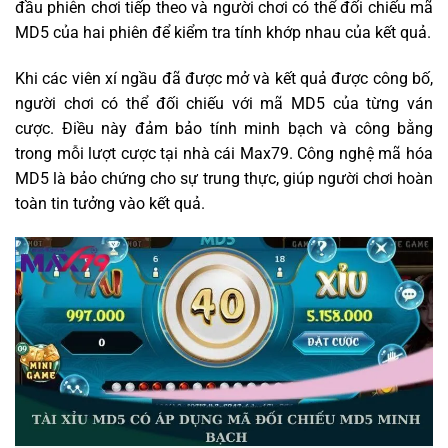
đầu phiên chơi tiếp theo và người chơi có thể đối chiếu mã
MD5 của hai phiên để kiểm tra tính khớp nhau của kết quả.
Khi các viên xí ngầu đã được mở và kết quả được công bố,
người chơi có thể đối chiếu với mã MD5 của từng ván
cược. Điều này đảm bảo tính minh bạch và công bằng
trong mỗi lượt cược tại nhà cái Max79. Công nghệ mã hóa
MD5 là bảo chứng cho sự trung thực, giúp người chơi hoàn
toàn tin tưởng vào kết quả.