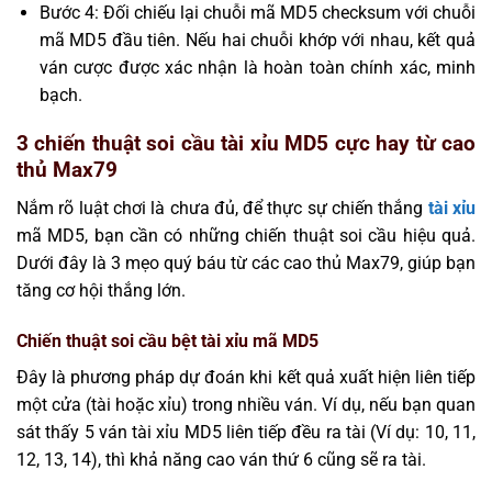
Bước 4: Đối chiếu lại chuỗi mã MD5 checksum với chuỗi
mã MD5 đầu tiên. Nếu hai chuỗi khớp với nhau, kết quả
ván cược được xác nhận là hoàn toàn chính xác, minh
bạch.
3 chiến thuật soi cầu tài xỉu MD5 cực hay từ cao
thủ Max79
Nắm rõ luật chơi là chưa đủ, để thực sự chiến thắng
tài xỉu
mã MD5, bạn cần có những chiến thuật soi cầu hiệu quả.
Dưới đây là 3 mẹo quý báu từ các cao thủ Max79, giúp bạn
tăng cơ hội thắng lớn.
Chiến thuật soi cầu bệt tài xỉu mã MD5
Đây là phương pháp dự đoán khi kết quả xuất hiện liên tiếp
một cửa (tài hoặc xỉu) trong nhiều ván. Ví dụ, nếu bạn quan
sát thấy 5 ván tài xỉu MD5 liên tiếp đều ra tài (Ví dụ: 10, 11,
12, 13, 14), thì khả năng cao ván thứ 6 cũng sẽ ra tài.